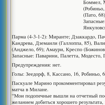
Боммел, 
(Робиньо,
(Пато, 68
Запасные
Янкуловс
Парма (4-3-1-2): Mиранте; Дзaккaрдo, Па
Кандрева, Дземаили (Галлоппа, 85), Вал
(Анджело, 69); Амаури, Креспо (Божинов,
Запасные: Паварини, Палетта, Модесто, 
Предупреждения: нет.
Голы: Зеедорф, 8, Кассано, 16, Робиньо, 6
Паскуале Марино прокомментировал рез
матча в Милане.
“Мои подопечные вышли на отчетный по
желанием добиться хорошего результата,