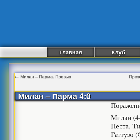
Главная
Клуб
←
Милан – Парма. Превью
През
Милан – Парма 4:0
Поражени
Mилан (4-
Неста, T
Гаттузо (