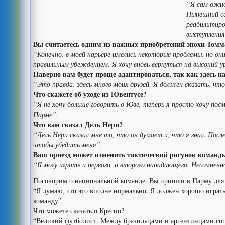
“Я сам ожид
Нынешний се
реабилитиро
выступления
Вы считаетесь одним из важных приобретений эпохи Томмаз
“Конечно, в моей карьере имелись некоторые проблемы, но они
правильным убеждением. Я хочу вновь вернуться на высокий у
Наверно вам будет проще адаптироваться, так как здесь 
“Это правда, здесь много моих друзей. Я должен сказать, чт
Что скажете об уходе из Ювентусе?
“Я не хочу больше говорить о Юве, теперь я просто хочу пос
Парме”.
Что вам сказал Дель Нери?
“Дель Нери сказал мне то, что он думает и, что я знал. Посл
чтобы убедить меня”.
Ваш приезд может изменить тактический рисунок команд
“Я могу играть и первого, и второго нападающего. Несомненн
Поговорим о национальной команде. Вы пришли в Парму для 
“Я думаю, что это вполне нормально. Я должен хорошо играт
команду”.
Что можете сказать о Креспо?
“Великий футболист. Между бразильцами и аргентинцами сопе