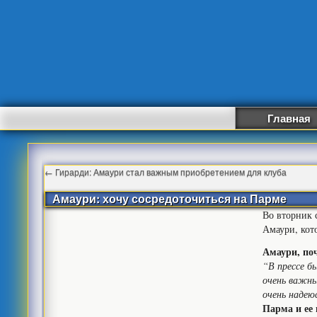
Главная
←
Гирарди: Амаури стал важным приобретением для клуба
Амаури: хочу сосредоточиться на Парме
Во вторник 
Амаури, кот
Амаури, по
“В прессе б
очень важны
очень надею
Парма и ее 