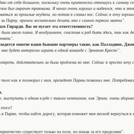
аю от себя большего, поскольку очень критически отношусь к самому себ
зон был омрачен травмами. Я начал очень хорошо и надеялся, что в это
ваться за прошлые неудачи, но потом я сломал нос. Сейчас я хочу хорош
 за Парму, причем желательно делать это с самого первого матча”.
о Гирарди. Вас не пугает эта ответственность?
 были иного плана. Я воодушевлен, счастлив и рад быть здесь, так как де
ровень”.
находятся многие ваши бывшие партнеры такие, как Палладино, Джо
о мне будет интересно играть в одной команде с Эрнаном Креспо”.
мотреть, действительно ли была проблема во мне. Сейчас я просто хочу
е того как я поговорил с ним, президент Пармы позвонил мне. Потребовал
ы.
о, выступать в одном клубе с таким чемпионом, как Эрнан, очень здоров
этого?
ь в Парме, чтобы найти дорогу, которая поможет мне весной вернуться в
рничество существует только на поле, но никак за его пределами”.