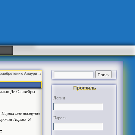
 приобретению Амаури
→
Профиль
алью Де Оливейры
Логин
Из Пармы мне поступил
Пароль
игроком Пармы. Я
я?