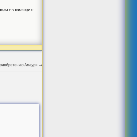
рищам по команде и
 приобретению Амаури
→