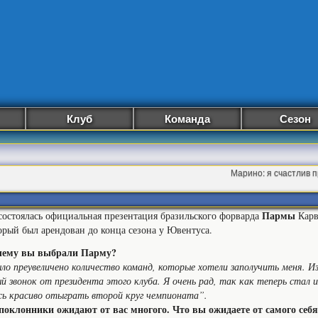
Клуб
Команда
Сезон
Марино: я счастлив
Пармы
состоялась официальная презентация бразильского форварда
Карв
орый был арендован до конца сезона у Ювентуса.
чему вы выбрали Парму?
ыло преувеличено количество команд, которые хотели заполучить меня. 
й звонок от президента этого клуба. Я очень рад, так как теперь стал 
сь красиво отыграть второй круг чемпионата”.
поклонники ожидают от вас многого. Что вы ожидаете от самого себ