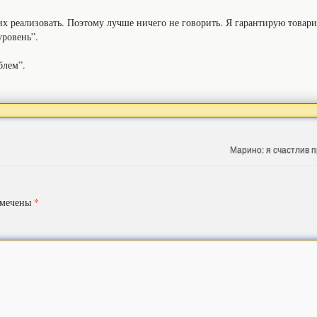
я их реализовать. Поэтому лучше ничего не говорить. Я гарантирую това
уровень”.
блем”.
Марино: я счастлив
*
омечены