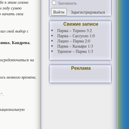
е в этом сезоне.
Запомнить
м году сумею
Зарегистрироваться
о начать свои
Свежие записи
Парма – Торино 3:2
лал свой выбор с
Парма – Сассуоло 1:0
Лацио – Парма 2:0
винко, Кандрева.
Парма – Кальяри 1:3
Удинезе – Парма 1:3
 сосредоточиться на
Реклама
ось немного времени,
о”.
 национальную