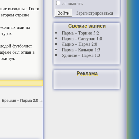
Запомнить
шие выходные. Гости
Зарегистрироваться
 втором отрезке
Свежие записи
ерженных ими на
Парма – Торино 3:2
 турах
Парма – Сассуоло 1:0
Лацио – Парма 2:0
олодой футболист
Парма – Кальяри 1:3
афаме был отдан в
Удинезе – Парма 1:3
покинул.
Реклама
Брешия – Парма 2:0
→