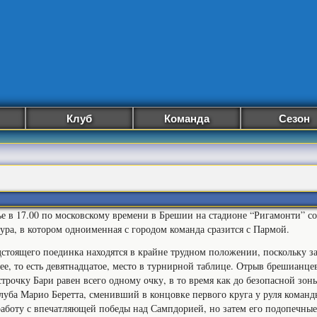
Клуб
Команда
Сезон
ье в 17.00 по московскому времени в Брешии на стадионе “Ригамонти” со
тура, в котором одноименная с городом команда сразится с Пармой.
дстоящего поединка находятся в крайне трудном положении, поскольку 
ее, то есть девятнадцатое, место в турнирной таблице. Отрыв брешианц
трочку Бари равен всего одному очку, в то время как до безопасной зоны
луба Марио Беретта, сменивший в концовке первого круга у руля коман
работу с впечатляющей победы над Сампдорией, но затем его подопечные