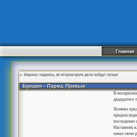
Главная
←
Марино: надеюсь, во втором круге дела пойдут лучше
Брешия – Парма. Превью
В воскресен
двадцатого 
Хозяева пре
предпоследн
последнюю с
Наставник к
начал свою 