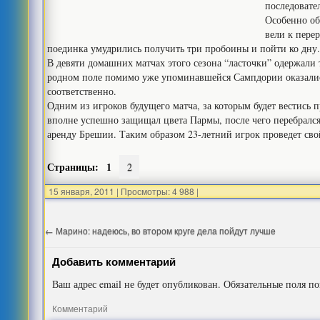
последовате
Особенно об
вели к перер
поединка умудрились получить три пробоины и пойти ко дну
В девяти домашних матчах этого сезона “ласточки” одержали
родном поле помимо уже упоминавшейся Сампдории оказались
соответственно.
Одним из игроков будущего матча, за которым будет вестись
вполне успешно защищал цвета Пармы, после чего перебрался
аренду Брешии. Таким образом 23-летний игрок проведет сво
Страницы:
1
2
15 января, 2011
|
Просмотры: 4 988
|
←
Марино: надеюсь, во втором круге дела пойдут лучше
Добавить комментарий
Ваш адрес email не будет опубликован.
Обязательные поля п
Комментарий