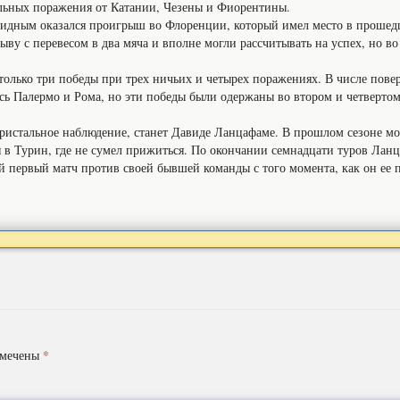
льных поражения от Катании, Чезены и Фиорентины.
идным оказался проигрыш во Флоренции, который имел место в прошед
ыву с перевесом в два мяча и вполне могли рассчитывать на успех, но во
.
 только три победы при трех ничьих и четырех поражениях. В числе пов
 Палермо и Рома, но эти победы были одержаны во втором и четвертом
 пристальное наблюдение, станет Давиде Ланцафаме. В прошлом сезоне м
 в Турин, где не сумел прижиться. По окончании семнадцати туров Ланц
й первый матч против своей бывшей команды с того момента, как он ее 
*
омечены