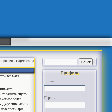
Брешия – Парма 2:0
→
Профиль
стоится матч
Логин
занимают
ев от занимающего
Пароль
 четыре балла.
ды Джузеппе Якини,
 потерпели три