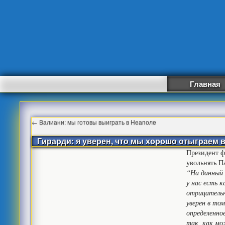
Главная
←
Валиани: мы готовы выиграть в Неаполе
Гирарди: я уверен, что мы хорошо отыграем 
Президент ф
увольнять П
“На данный 
у нас есть 
отрицательн
уверен в то
определенно
так, как мо