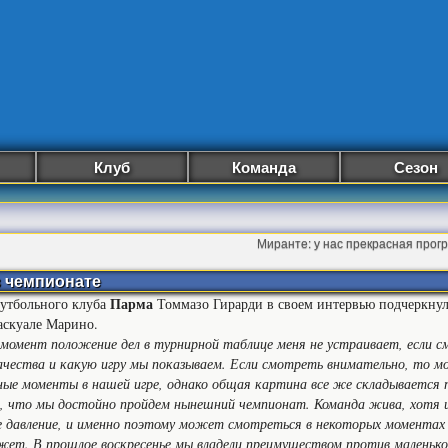
Клуб
Команда
Сезон
Миранте: у нас прекрасная про
в чемпионате
Парма
утбольного клуба
Томмазо Гирарди в своем интервью подчеркнул
аскуале Марино.
момент положение дел в турнирной таблице меня не устраивает, если с
качества и какую игру мы показываем. Если смотреть внимательно, то 
ые моменты в нашей игре, однако общая картина все же складывается
м, что мы достойно пройдем нынешний чемпионат. Команда жива, хотя
е давление, и именно поэтому может смотреться в некоторых моментах 
жет. В прошлое воскресенье мы владели преимуществом против маленьк