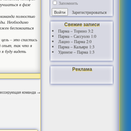
Запомнить
лучшаться в фазе
Зарегистрироваться
 команда полностью
оды. Необходимо
Свежие записи
олжен беспокоиться
Парма – Торино 3:2
Парма – Сассуоло 1:0
 цель – это спастись
Лацио – Парма 2:0
й опыт, так что я
Парма – Кальяри 1:3
 я буду видеть
Удинезе – Парма 1:3
Реклама
грессирующая команда
→