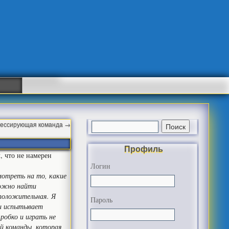
грессирующая команда
→
Профиль
, что не намерен
Логин
мотреть на то, какие
можно найти
 положительная. Я
Пароль
 и испытывает
робко и играть не
ой команды, которая