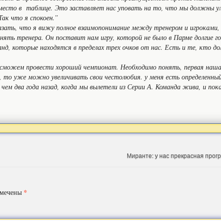
место в таблице. Это заставляет нас уповать на то, что мы должны у
Так что я спокоен.”
зать, что я вижу полное взаимопонимание между тренером и игроками,
нять тренера. Он поставит нам игру, которой не было в Парме долгие г
анд, которые находятся в пределах трех очков от нас. Есть и те, кто д
ы сможем провести хороший чемпионат. Необходимо понять, первая наша
и, то уже можно увеличивать свои честолюбия. у меня есть определенны
 чем два года назад, когда мы вылетели из Серии А. Команда жива, и пока
Миранте: у нас прекрасная про
*
омечены