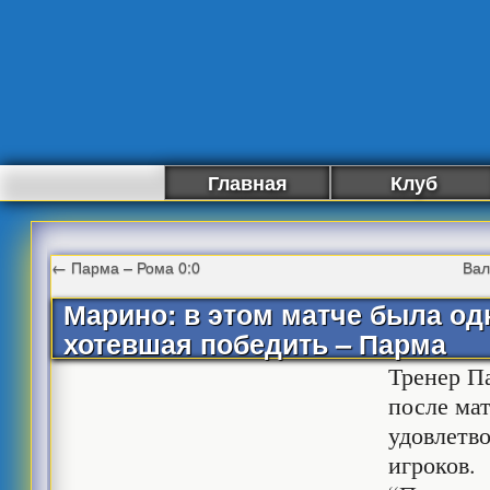
Главная
Клуб
←
Парма – Рома 0:0
Вал
Марино: в этом матче была од
хотевшая победить – Парма
Тренер П
после ма
удовлетв
игроков.