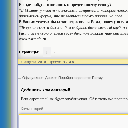
Вы где-нибудь готовились к предстоящему сезону?
“В Милане, у меня есть знакомый специалист, который помог
приемлемой форме, мне не хватает только работы на поле”.
В Ваших услугах была заинтересована Рома, почему все-т
“Теоретически, я должен был выбрать более сильный клуб, н
Parma
же в свою очередь сразу дала мне понять, что они кра
www.parmafc.ru
Страницы:
2
1
20 августа, 2010
|
Просмотры: 4 811
|
←
Официально: Данило Перейра перешел в Парму
Добавить комментарий
Ваш адрес email не будет опубликован.
Обязательные поля п
Комментарий