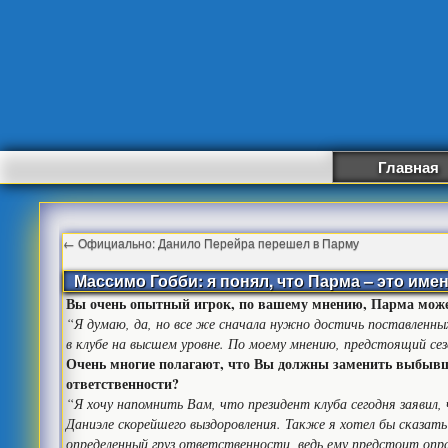
Главная
←
Официально: Данило Перейра перешел в Парму
Массимо Гобби: я понял, что Парма – это имен
Вы очень опытный игрок, по вашему мнению, Парма может 
“Я думаю, да, но все же сначала нужно достичь поставленных
в клубе на высшем уровне. По моему мнению, предстоящий сез
Очень многие полагают, что Вы должны заменить выбывшег
ответственности?
“Я хочу напомнить Вам, что президент клуба сегодня заявил,
Даниэле скорейшего выздоровления. Также я хотел бы сказать
определенный груз ответственности, ведь ему предстоит опра