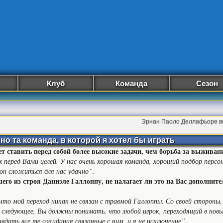
Клуб
Команда
Сезон
Эрнан Паоло Деллафьоре в
но та команда, в которой я хотел бы играть
ставить перед собой более высокие задачи, чем борьба за выживани
 перед Вами целей. У нас очень хорошая команда, хороший подбор персон
он сложиться для нас удачно”.
о из строя Даниэле Галлоппу, не налагает ли это на Вас дополните
 что мой переход никак не связан с травмой Галлоппы. Со своей стороны
 следующее, Вы должны понимать, что любой игрок, переходящий в новый
вдать все те ожидания связанные с ним, и я не исключение”.