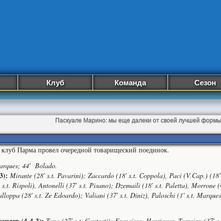
Клуб
Команда
Сезон
Паскуале Марино: мы еще далеки от своей лучшей формы,
клуб Парма провел очередной товарищеский поединок.
arques; 44′ Bolado.
3):
Mirante (28′ s.t. Pavarini); Zaccardo (18′ s.t. Coppola), Paci (V.Cap.) (18′ 
 s.t. Rispoli), Antonelli (37′ s.t. Pisano); Dzemaili (18′ s.t. Paletta), Morrone (
lloppa (28′ s.t. Ze Edoardo); Valiani (37′ s.t. Diniz), Paloschi (1′ s.t. Marques)
андер (4-4-2):
Tono (27′ s.t. Contorti); Francisco, Henriques, Torrejon (37′ s