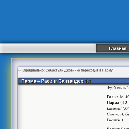
Главная
←
Официально: Себастьян Джовинко переходит в Парму
Парма – Расинг Сантандер 1:1
Футбольный 
Голы:
36′ M
Парма (4-3-
Lucarelli (37′
Giovinco), Ga
Lucarelli).
Расинг Сант