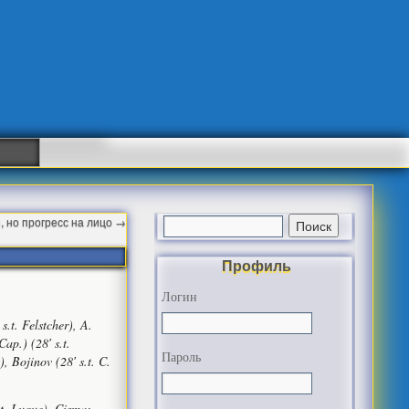
 но прогресс на лицо
→
Профиль
Логин
s.t. Felstcher), A.
Cap.) (28′ s.t.
Пароль
, Bojinov (28′ s.t. C.
.t. Luque), Cisma;