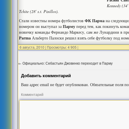
Kennedy (34′ 
Tchite (28′ s.t. Pinillos).
ФК Парма
Стали известны номера футболистов
на следующий
Парму
номером он выступал за
перед тем, как покинуть кома
новичку команды Фернандо Маркесу, сам же Лунардини в пред
Parma
Альберто Палоски решил взять себе футболку под ном
6 августа, 2010
|
Просмотры: 4 905
|
←
Официально: Себастьян Джовинко переходит в Парму
Добавить комментарий
Ваш адрес email не будет опубликован.
Обязательные поля п
Комментарий