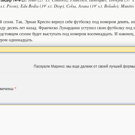
s.t. Picon), Edu Bedia (19′ s.t. Diop), Colsa, Arana (19′ s.t. Bolado); Munitis 
 сезон. Так, Эрнан Креспо вернул себе футболку под номером девять, и
нду десять лет назад. Франческо Лунардини уступил свою футболку под
стоящем сезоне будет выступать под номером восемнадцать. И наконец,
ером одиннадцать.
Паскуале Марино: мы еще далеки от своей лучшей формы,
*
омечены