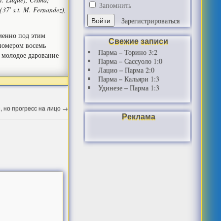
Запомнить
(37′ s.t. M. Fernandez),
Зарегистрироваться
менно под этим
Свежие записи
 номером восемь
Парма – Торино 3:2
 молодое дарование
Парма – Сассуоло 1:0
Лацио – Парма 2:0
Парма – Кальяри 1:3
Удинезе – Парма 1:3
 но прогресс на лицо
→
Реклама