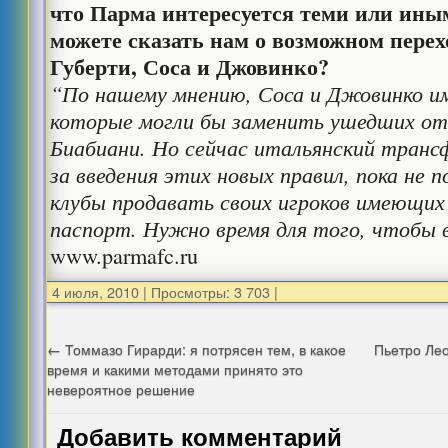
что Парма интересуется теми или ины
можете сказать нам о возможном перех
Губерти, Соса и Джовинко?
“По нашему мнению, Соса и Джовинко им
которые могли бы заменить ушедших от
Биабиани. Но сейчас итальянский транс
за введения этих новых правил, пока не 
клубы продавать своих игроков имеющих
паспорт. Нужно время для того, чтобы 
www.parmafc.ru
4 июля, 2010
|
Просмотры: 3 703
|
←
Томмазо Гирарди: я потрясен тем, в какое
Пьетро Лео
время и какими методами принято это
невероятное решение
Добавить комментарий