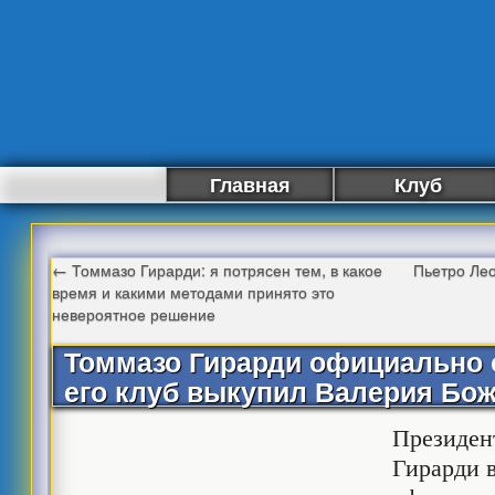
Главная
Клуб
←
Томмазо Гирарди: я потрясен тем, в какое
Пьетро Лео
время и какими методами принято это
невероятное решение
Томмазо Гирарди официально о
его клуб выкупил Валерия Бо
Президе
Гирарди в