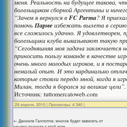
меня. Реальность на будущее такова, чт
болельщиком сборной Аргентины и ничег
“Зачем я вернулся в
FC Parma
? Я приеха
помочь
Парме
избежать вылета в серию Б
все сложилось удачно. Я удовлетворен, 
болельщики клуба выказывают такую при
“Сегодняшняя моя задача заключается н
приносить пользу команде в качестве игр
очень много молодых игроков, и я поста
немалый опыт. И это кардинально отлич
которые стояли передо мной, когда я игр
Милан, тогда я боролся за великие цели”.
Источник: tuttomercatoweb.com
29 апреля, 2010
|
Просмотры: 4 340
|
←
Даниэле Галлоппа: многое будет зависеть от
нашего подхода к этой игре