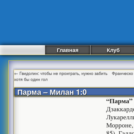
Главная
Клуб
←
Гвидолин: чтобы не проиграть, нужно забить
Франческо 
хотя бы один гол
Парма – Милан 1:0
“Парма”
Дзаккард
Лукарелл
Морроне,
85), Галл