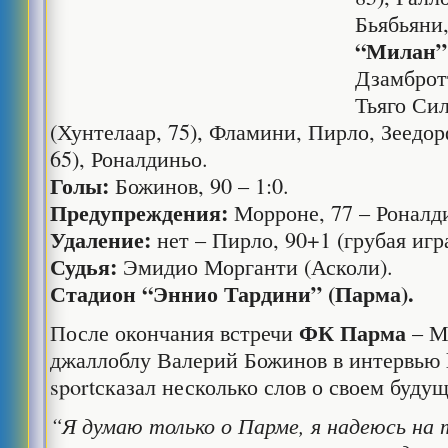
Бьябьяни,
“Милан”
Дзамбротт
Тьяго Сил
(Хунтелаар, 75), Фламини, Пирло, Зеедор
65), Роналдиньо.
Голы:
Божинов, 90 – 1:0.
Предупреждения:
Морроне, 77 – Роналди
Удаление:
нет – Пирло, 90+1 (грубая игра
Судья:
Эмидио Морганти (Асколи).
Стадион “Эннио Тардини” (Парма).
ФК Парма
После окончания встречи
– М
джаллоблу Валерий Божинов в интервью L
sportсказал несколько слов о своем буду
“Я думаю только о Парме, я надеюсь на 