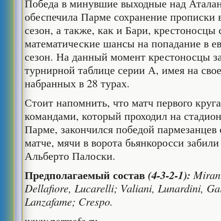
Победа в минувшие выходные над Атала
обеспечила Парме сохранение прописки 
сезон, а также, как и Бари, крестоносцы
математические шансы на попадание в е
сезон. На данный момент крестоносцы з
турнирной таблице серии А, имея на свое
набранных в 28 турах.
Стоит напомнить, что матч первого круг
командами, который проходил на стадио
Парме, закончился победой пармезанцев с
матче, мячи в ворота бьянкоросси забил
Альберто Палоски.
Предполагаемый состав
(4-3-2-1):
Miran
Dellafiore, Lucarelli; Valiani, Lunardini, G
Lanzafame; Crespo.
www.parmafc.ru