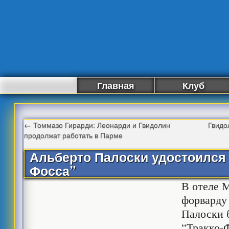
Главная
Клуб
←
Томмазо Гирарди: Леонарди и Гвидолин
Гвидо
продолжат работать в Парме
Альберто Палоски удостоился 
Фосса”
В отеле 
форвард
Палоски 
“Тракко-