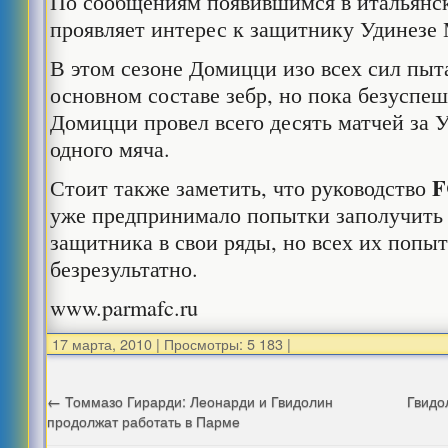
По сообщениям появившимся в итальянс
проявляет интерес к защитнику Удинез
В этом сезоне Домицци изо всех сил пыта
основном составе зебр, но пока безуспеш
Домицци провел всего десять матчей за У
одного мяча.
Стоит также заметить, что руководство
уже предпринимало попытки заполучить э
защитника в свои ряды, но всех их попы
безрезультатно.
www.parmafc.ru
17 марта, 2010
|
Просмотры: 5 183
|
←
Томмазо Гирарди: Леонарди и Гвидолин
Гвидо
продолжат работать в Парме