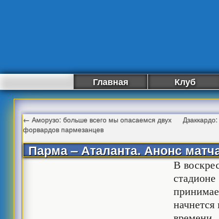
Главная
Клуб
←
Аморузо: больше всего мы опасаемся двух
Дзаккардо:
форвардов пармезанцев
Парма – Аталанта. Анонс матч
В воскрес
стадионе
принимае
начнется 
времени.