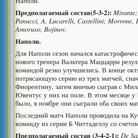
Наполи.
Предполагаемый состав
(5-3-2):
Mirante;
Panucci, A. Lucarelli, Castellini; Morrone, 
Amoruso, Bojinov.
Наполи.
Для Наполи сезон начался катастрофичес
нового тренера Вальтера Маццарри резу
командой резко улучшились. В конце окт
потрясающую серию из трех матчей, сна
Фиорентину, затем вничью сыграв с Мил
Ювентус у них на поле. В этом месяце у
было, в ноябре они сыграли оба своих ма
Последний матч Наполи проводила на Ку
команду из серии Б Читтаделлу со счетом
Предполагаемый
состав
(3-4-2-1):
De Sa