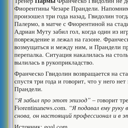
Пармы
Тренер
Франческо Гвидолин не де
Фиорентины Чезаре Прандели. Напомни
произошел три года назад, Гвидолин тог
Палермо, в матче с Фиорентиной на стади
Адриан Муту забил гол, когда один из и
повреждение и лежал на газоне. Франчес
возмущаться и между ним, и Прандели п
перепалка. Ситуация накалилась на столь
вылилась в рукоприкладство.
Франческо Гвидолин возвращается на ста
спустя три года и говорит, что у него нет
Прандели.
“Я забыл про этот эпизод”
– говорит тр
Fiorentinanews.com.
“Я подавал ему руку 
снова, он настоящий профессионал и в 
Источник: goal.com