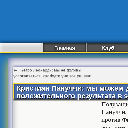
Главная
Клуб
←
Пьетро Леонарди: мы не должны
успокаиваться, как будто уже все решено
Кристиан Пануччи: мы можем 
положительного результата в э
Полузащ
Пануччи, 
против Ф
жестким.