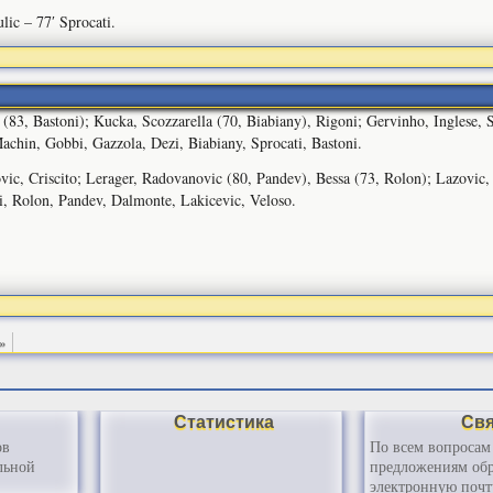
lic – 77′ Sprocati.
83, Bastoni); Kucka, Scozzarella (70, Biabiany), Rigoni; Gervinho, Inglese, Sil
Machin, Gobbi, Gazzola, Dezi, Biabiany, Sprocati, Bastoni.
vic, Criscito; Lerager, Radovanovic (80, Pandev), Bessa (73, Rolon); Lazovic
i, Rolon, Pandev, Dalmonte, Lakicevic, Veloso.
»
Статистика
Св
ов
По всем вопросам
льной
предложениям обр
электронную почт