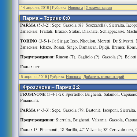
14 апреля, 2019
|
Рубрика:
Новости
|
2 комментария
Парма – Торино 0:0
PARMA
(5-3-2): Sepe; Gazzola (88′ Scozzarella), Sierralta, Iacop
Запасные: Frattali, Brazao, Stulac, Diakhate, Schiappacasse, Mach
TORINO
(3-5-1-1): Sirigu; Izzo, Nkoulou, Moretti; De Silvestri, M
Запасные: Ichazo, Rosati, Singo, Damascan, Djidji, Bremer, Kone,
Предупреждения:
Rincon (T), Gagliolo (P), Gazzola (P), Belotti 
Голы:
нет.
6 апреля, 2019
|
Рубрика:
Новости
|
Добавить комментарий
Фрозиноне – Парма 3:2
FROSINONE
(3-4-1-2): Sportiello; Brighenti, Salamon, Capuano;
Pinamonti.
PARMA
(4-3-3): Sepe, Gazzola (79, Bastoni), Iacoponi, Sierralta,
Предупреждения:
Sierralta, Brighenti, Valzania, Gazzola, Capua
Голы:
13′ Pinamonti, 18 Barillà, 47′ Valzania; 58′ Ceravolo пен, 