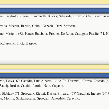
oni, Gagliolo; Rigoni, Scozzarella, Kucka; Siligardi, Ceravolo (74, Скьяппака
ralta, Machin, Barillà, Gobbi, Gazzola, Dezi, Sprocati.
o, Masiello (62, Реца); Hateboor, Freuler, De Roon, Castagne; Pasalic (54,
Kulusevski, Ilicic, Barrow.
ic, Leiva (60′ Cataldi), Luis Alberto, Lulic (76′ Durmisi); Correa, Caicedo (6
adelj, Jordao, Cataldi, Parolo, Neto, Capanni.
Biabiany (71′ Sprocati), Rigoni, Kucka; Siligardi (57′ Gazzola), Inglese (64′
te, Machin, Schiappacasse, Sprocati, Davordzie, Ceravolo.