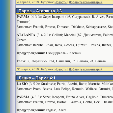
4 апреля, 2019
|
Рубрика:
Новости
|
Добавить комментарий
Парма – Аталанта 1:3
PARMA
(4-3-3): Sepe; Iacoponi (46, Сьерральта), B. Alves, Bast
Гаццола).
Запасные: Frattali, Brazao, Dimarco, Diakhate, Schiappacasse, Sier
ATALANTA
(3-4-2-1): Gollini; Mancini (87, Джимсити), Palomin
Zapata.
Запасные: Berisha, Rossi, Reca, Gosens, Djimsiti, Pessina, Ibanez, 
Предупреждения:
Скоццарелла – Кастань.
Голы:
8, Жервиньо 0 24, Пашалич, 75, Сапата, 94, Сапата.
31 марта, 2019
|
Рубрика:
Новости
|
Добавить комментарий
Лацио – Парма 4:1
LAZIO
(3-5-2): Strakosha; Patric, Acerbi, Radu; Marusic, Milinkov
Запасные: Proto, Bastos, Luiz Felipe, Romulo, Wallace, Durmisi, B
PARMA
(4-3-3): Sepe; Iacoponi, Bruno Alves, Gagliolo, Dimarco; 
Запасные: Frattali, Brazao, Bastoni, Gazzola, Gobbi, Dezi, Diakha
Предупреждения:
Inglese, Alves.