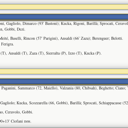
oni, Gagliolo, Dimarco (93′ Bastoni); Kucka, Rigoni, Barillà; Sprocati, Ceravolo
in, Gobbi, Dezi.
eité, Baselli, Rincon (57′ Parigini), Ansaldi (66′ Zaza); Berenguer; Belotti.
 Ferigra.
(T), Ansaldi (T), Zaza (T), Sierralta (P), Izzo (T), Kucka (P).
 Paganini, Sammarco (72, Maiello), Valzania (80, Chibsah), Beghetto; Ciano; T
 Gagliolo; Kucka, Scozzarella (66, Gobbi), Barillà; Sprocati, Schiappacasse (52
no, Ceravolo, Gobbi.
90+13′ Ciofani пен.