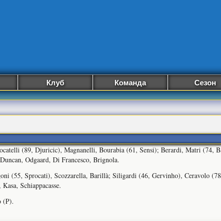
Клуб
Команда
Сезон
ocatelli (89, Djuricic), Magnanelli, Bourabia (61, Sensi); Berardi, Matri (74, 
 Duncan, Odgaard, Di Francesco, Brignola.
ni (55, Sprocati), Scozzarella, Barillà; Siligardi (46, Gervinho), Ceravolo (7
, Kasa, Schiappacasse.
 (P).