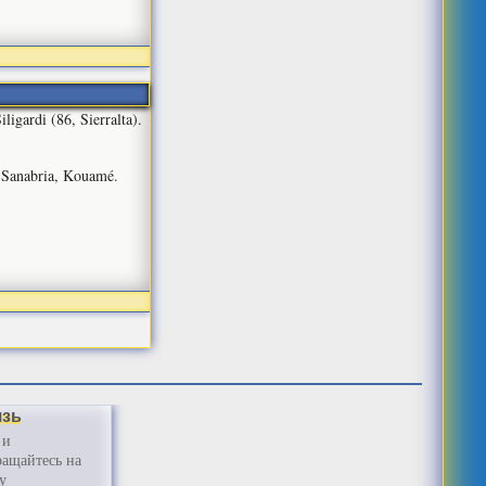
igardi (86, Sierralta).
, Sanabria, Kouamé.
язь
 и
ащайтесь на
у