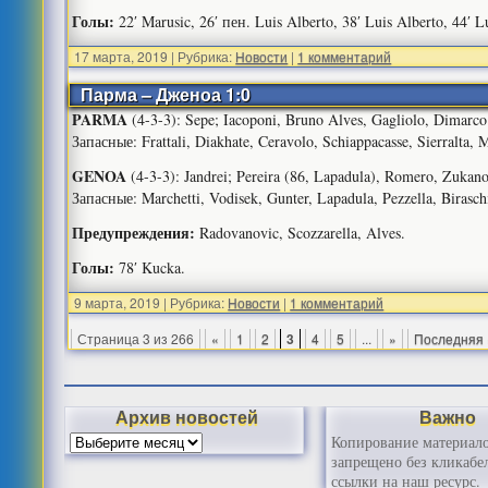
Голы:
22′ Marusic, 26′ пен. Luis Alberto, 38′ Luis Alberto, 44′ Lu
17 марта, 2019
|
Рубрика:
Новости
|
1 комментарий
Парма – Дженоа 1:0
PARMA
(4-3-3): Sepe; Iacoponi, Bruno Alves, Gagliolo, Dimarco (
Запасные: Frattali, Diakhate, Ceravolo, Schiappacasse, Sierralta, 
GENOA
(4-3-3): Jandrei; Pereira (86, Lapadula), Romero, Zukano
Запасные: Marchetti, Vodisek, Gunter, Lapadula, Pezzella, Birasch
Предупреждения:
Radovanovic, Scozzarella, Alves.
Голы:
78′ Kucka.
9 марта, 2019
|
Рубрика:
Новости
|
1 комментарий
Страница 3 из 266
«
1
2
3
4
5
...
»
Последняя 
Архив новостей
Важно
Копирование материал
запрещено без кликабе
ссылки на наш ресурс.