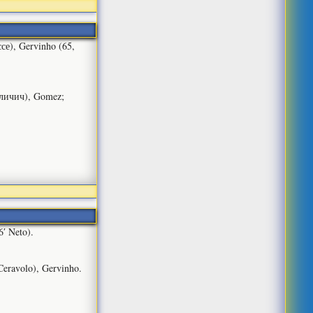
ссе), Gervinho (65,
 Иличич), Gomez;
6′ Neto).
 Ceravolo), Gervinho.